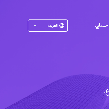
حسابي
.