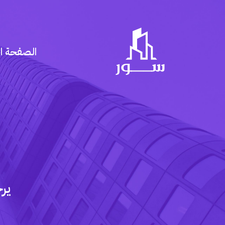
الصفحة ال
ير