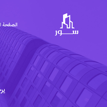
الصفحة ال
ير