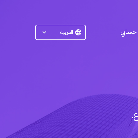
حسابي
.